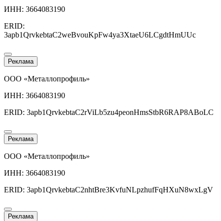
ИНН: 3664083190
ERID:
3apb1QrvkebtaC2weBvouKpFw4ya3XtaeU6LCgdtHmUUc
Реклама
ООО «Металлопрофиль»
ИНН: 3664083190
ERID: 3apb1QrvkebtaC2rViLb5zu4peonHmsStbR6RAP8ABoLC
Реклама
ООО «Металлопрофиль»
ИНН: 3664083190
ERID: 3apb1QrvkebtaC2nhtBre3KvfuNLpzhufFqHXuN8wxLgV
Реклама