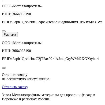
ООО «Металлопрофиль»
ИНН: 3664083190
ERID: 3apb1QrvkebtaC2qhak6tcn5h7SqgunMt8xURWJxMKCWe
Реклама
ООО «Металлопрофиль»
ИНН: 3664083190
ERID: 3apb1QrvkebtaC2jT2ax92rdAJmtqGtyWMd2XGXtyhuri
Оставьте заявку
на бесплатную консультацию
Оставить заявку
Завод Металлопрофиль: материалы для кровли и фасада в
Воронеже и регионах России