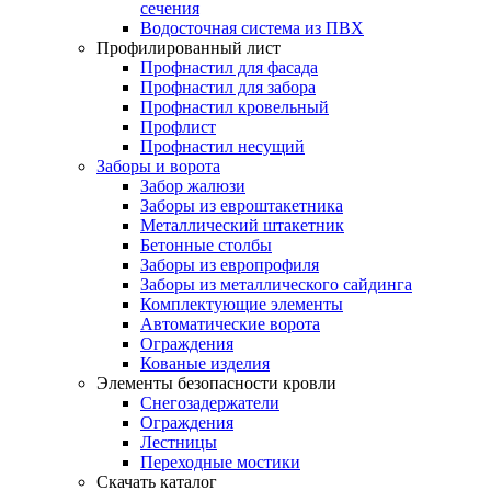
сечения
Водосточная система из ПВХ
Профилированный лист
Профнастил для фасада
Профнастил для забора
Профнастил кровельный
Профлист
Профнастил несущий
Заборы и ворота
Забор жалюзи
Заборы из евроштакетника
Металлический штакетник
Бетонные столбы
Заборы из европрофиля
Заборы из металлического сайдинга
Комплектующие элементы
Автоматические ворота
Ограждения
Кованые изделия
Элементы безопасности кровли
Снегозадержатели
Ограждения
Лестницы
Переходные мостики
Скачать каталог