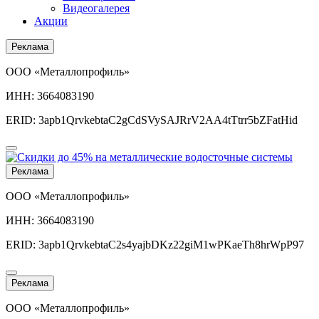
Видеогалерея
Акции
Реклама
ООО «Металлопрофиль»
ИНН: 3664083190
ERID: 3apb1QrvkebtaC2gCdSVySAJRrV2AA4tTtrr5bZFatHid
Реклама
ООО «Металлопрофиль»
ИНН: 3664083190
ERID: 3apb1QrvkebtaC2s4yajbDKz22giM1wPKaeTh8hrWpP97
Реклама
ООО «Металлопрофиль»