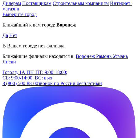
Дилерам
Поставщикам
Строительным компаниям
Интернет-
магазин
Выберите город
Ближайший к вам город:
Воронеж
Да
Нет
В Вашем городе нет филиала
Ближайшие филиалы находятся в:
Воронеж
Рамонь
Усмань
Лиски
Гоголя, 1А
ПН-ПТ: 9:00-18:00;
СБ: 9:00-14:00; ВС: вых.
8 (800) 500-88-00
звонок по России бесплатный