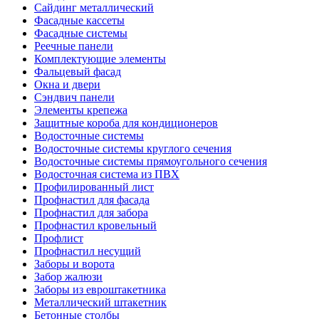
Сайдинг металлический
Фасадные кассеты
Фасадные системы
Реечные панели
Комплектующие элементы
Фальцевый фасад
Окна и двери
Сэндвич панели
Элементы крепежа
Защитные короба для кондиционеров
Водосточные системы
Водосточные системы круглого сечения
Водосточные системы прямоугольного сечения
Водосточная система из ПВХ
Профилированный лист
Профнастил для фасада
Профнастил для забора
Профнастил кровельный
Профлист
Профнастил несущий
Заборы и ворота
Забор жалюзи
Заборы из евроштакетника
Металлический штакетник
Бетонные столбы