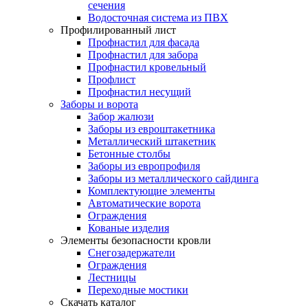
сечения
Водосточная система из ПВХ
Профилированный лист
Профнастил для фасада
Профнастил для забора
Профнастил кровельный
Профлист
Профнастил несущий
Заборы и ворота
Забор жалюзи
Заборы из евроштакетника
Металлический штакетник
Бетонные столбы
Заборы из европрофиля
Заборы из металлического сайдинга
Комплектующие элементы
Автоматические ворота
Ограждения
Кованые изделия
Элементы безопасности кровли
Снегозадержатели
Ограждения
Лестницы
Переходные мостики
Скачать каталог