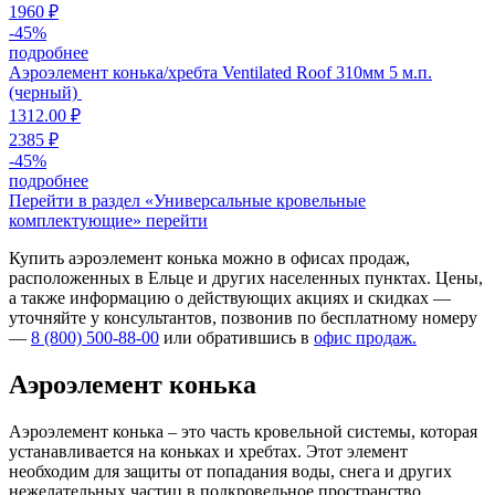
1960 ₽
-
45
%
подробнее
Аэроэлемент конька/хребта Ventilated Roof 310мм 5 м.п.
(черный)
1312.00 ₽
2385 ₽
-
45
%
подробнее
Перейти в раздел «Универсальные кровельные
комплектующие»
перейти
Купить аэроэлемент конька можно в офисах продаж,
расположенных в Ельце и других населенных пунктах. Цены,
а также информацию о действующих акциях и скидках —
уточняйте у консультантов, позвонив по бесплатному номеру
—
8 (800) 500-88-00
или обратившись в
офис продаж.
Аэроэлемент конька
Аэроэлемент конька – это часть кровельной системы, которая
устанавливается на коньках и хребтах. Этот элемент
необходим для защиты от попадания воды, снега и других
нежелательных частиц в подкровельное пространство,