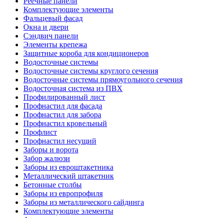
Реечные панели
Комплектующие элементы
Фальцевый фасад
Окна и двери
Сэндвич панели
Элементы крепежа
Защитные короба для кондиционеров
Водосточные системы
Водосточные системы круглого сечения
Водосточные системы прямоугольного сечения
Водосточная система из ПВХ
Профилированный лист
Профнастил для фасада
Профнастил для забора
Профнастил кровельный
Профлист
Профнастил несущий
Заборы и ворота
Забор жалюзи
Заборы из евроштакетника
Металлический штакетник
Бетонные столбы
Заборы из европрофиля
Заборы из металлического сайдинга
Комплектующие элементы