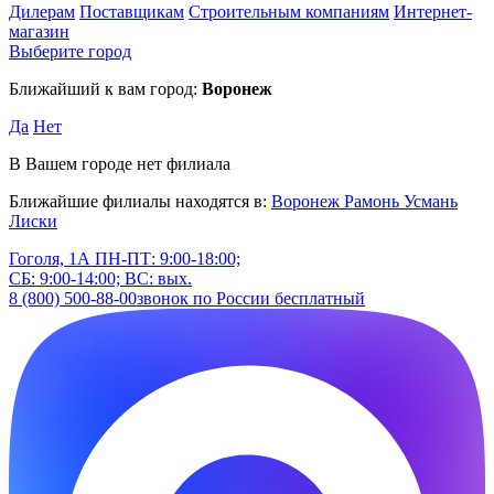
Дилерам
Поставщикам
Строительным компаниям
Интернет-
магазин
Выберите город
Ближайший к вам город:
Воронеж
Да
Нет
В Вашем городе нет филиала
Ближайшие филиалы находятся в:
Воронеж
Рамонь
Усмань
Лиски
Гоголя, 1А
ПН-ПТ: 9:00-18:00;
СБ: 9:00-14:00; ВС: вых.
8 (800) 500-88-00
звонок по России бесплатный