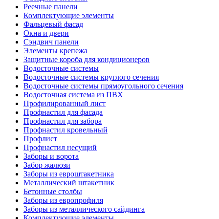
Реечные панели
Комплектующие элементы
Фальцевый фасад
Окна и двери
Сэндвич панели
Элементы крепежа
Защитные короба для кондиционеров
Водосточные системы
Водосточные системы круглого сечения
Водосточные системы прямоугольного сечения
Водосточная система из ПВХ
Профилированный лист
Профнастил для фасада
Профнастил для забора
Профнастил кровельный
Профлист
Профнастил несущий
Заборы и ворота
Забор жалюзи
Заборы из евроштакетника
Металлический штакетник
Бетонные столбы
Заборы из европрофиля
Заборы из металлического сайдинга
Комплектующие элементы