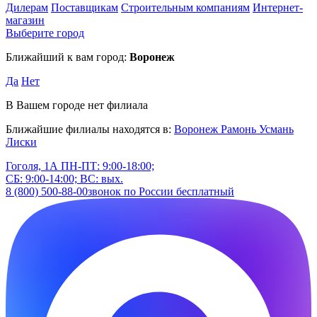
Дилерам
Поставщикам
Строительным компаниям
Интернет-
магазин
Выберите город
Ближайший к вам город:
Воронеж
Да
Нет
В Вашем городе нет филиала
Ближайшие филиалы находятся в:
Воронеж
Рамонь
Усмань
Лиски
Гоголя, 1А
ПН-ПТ: 9:00-18:00;
СБ: 9:00-14:00; ВС: вых.
8 (800) 500-88-00
звонок по России бесплатный