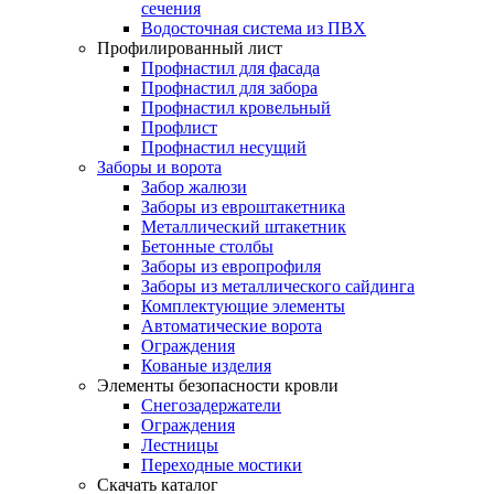
сечения
Водосточная система из ПВХ
Профилированный лист
Профнастил для фасада
Профнастил для забора
Профнастил кровельный
Профлист
Профнастил несущий
Заборы и ворота
Забор жалюзи
Заборы из евроштакетника
Металлический штакетник
Бетонные столбы
Заборы из европрофиля
Заборы из металлического сайдинга
Комплектующие элементы
Автоматические ворота
Ограждения
Кованые изделия
Элементы безопасности кровли
Снегозадержатели
Ограждения
Лестницы
Переходные мостики
Скачать каталог