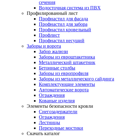
сечения
Водосточная система из ПВХ
Профилированный лист
Профнастил для фасада
Профнастил для забора
Профнастил кровельный
Профлист
Профнастил несущий
Заборы и ворота
Забор жалюзи
Заборы из евроштакетника
Металлический штакетник
Бетонные столбы
Заборы из европрофиля
Заборы из металлического сайдинга
Комплектующие элементы
Автоматические ворота
Ограждения
Кованые изделия
Элементы безопасности кровли
Снегозадержатели
Ограждения
Лестницы
Переходные мостики
Скачать каталог