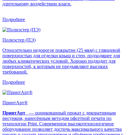
длительному воздействию влаги.
Подробнее
Полиэстер (ПЭ)
Относительно недорогое покрытие (25 мкм) с глянцевой
поверхностью для отделки крыш и стен, подходящее для
любых климатических условий. Хорошо подходит для
поверхностей, к которым не предъявляют высоких
требований.
Подробнее
ПринтАрт®
ПринтАрт
— оцинкованный прокат с декоративным
рисунком, нанесённым методом офсетной печати по
технологии Print. Современное высокотехнологичное
оборудование позволяет достичь максимального качества
печати и создать многоцветное и объёмное изображение с