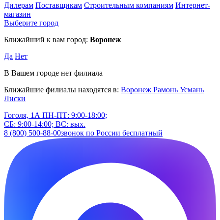
Дилерам
Поставщикам
Строительным компаниям
Интернет-
магазин
Выберите город
Ближайший к вам город:
Воронеж
Да
Нет
В Вашем городе нет филиала
Ближайшие филиалы находятся в:
Воронеж
Рамонь
Усмань
Лиски
Гоголя, 1А
ПН-ПТ: 9:00-18:00;
СБ: 9:00-14:00; ВС: вых.
8 (800) 500-88-00
звонок по России бесплатный