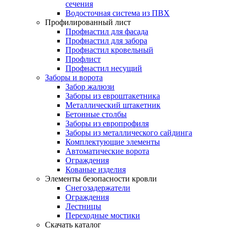
сечения
Водосточная система из ПВХ
Профилированный лист
Профнастил для фасада
Профнастил для забора
Профнастил кровельный
Профлист
Профнастил несущий
Заборы и ворота
Забор жалюзи
Заборы из евроштакетника
Металлический штакетник
Бетонные столбы
Заборы из европрофиля
Заборы из металлического сайдинга
Комплектующие элементы
Автоматические ворота
Ограждения
Кованые изделия
Элементы безопасности кровли
Снегозадержатели
Ограждения
Лестницы
Переходные мостики
Скачать каталог