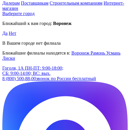
Дилерам
Поставщикам
Строительным компаниям
Интернет-
магазин
Выберите город
Ближайший к вам город:
Воронеж
Да
Нет
В Вашем городе нет филиала
Ближайшие филиалы находятся в:
Воронеж
Рамонь
Усмань
Лиски
Гоголя, 1А
ПН-ПТ: 9:00-18:00;
СБ: 9:00-14:00; ВС: вых.
8 (800) 500-88-00
звонок по России бесплатный