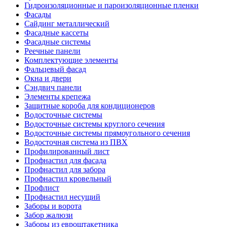
Гидроизоляционные и пароизоляционные пленки
Фасады
Сайдинг металлический
Фасадные кассеты
Фасадные системы
Реечные панели
Комплектующие элементы
Фальцевый фасад
Окна и двери
Сэндвич панели
Элементы крепежа
Защитные короба для кондиционеров
Водосточные системы
Водосточные системы круглого сечения
Водосточные системы прямоугольного сечения
Водосточная система из ПВХ
Профилированный лист
Профнастил для фасада
Профнастил для забора
Профнастил кровельный
Профлист
Профнастил несущий
Заборы и ворота
Забор жалюзи
Заборы из евроштакетника