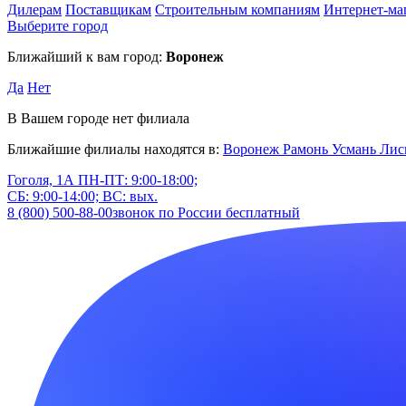
Дилерам
Поставщикам
Строительным компаниям
Интернет-ма
Выберите город
Ближайший к вам город:
Воронеж
Да
Нет
В Вашем городе нет филиала
Ближайшие филиалы находятся в:
Воронеж
Рамонь
Усмань
Лис
Гоголя, 1А
ПН-ПТ: 9:00-18:00;
СБ: 9:00-14:00; ВС: вых.
8 (800) 500-88-00
звонок по России бесплатный