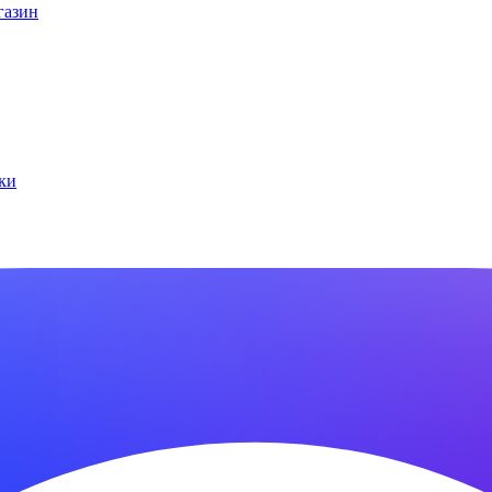
газин
ки