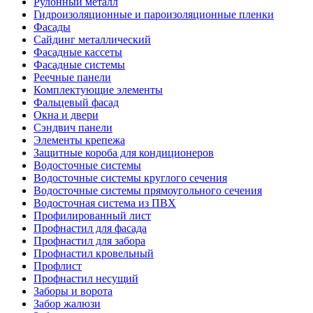
Рулонный металл
Гидроизоляционные и пароизоляционные пленки
Фасады
Сайдинг металлический
Фасадные кассеты
Фасадные системы
Реечные панели
Комплектующие элементы
Фальцевый фасад
Окна и двери
Сэндвич панели
Элементы крепежа
Защитные короба для кондиционеров
Водосточные системы
Водосточные системы круглого сечения
Водосточные системы прямоугольного сечения
Водосточная система из ПВХ
Профилированный лист
Профнастил для фасада
Профнастил для забора
Профнастил кровельный
Профлист
Профнастил несущий
Заборы и ворота
Забор жалюзи