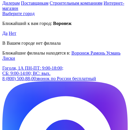
Дилерам
Поставщикам
Строительным компаниям
Интернет-
магазин
Выберите город
Ближайший к вам город:
Воронеж
Да
Нет
В Вашем городе нет филиала
Ближайшие филиалы находятся в:
Воронеж
Рамонь
Усмань
Лиски
Гоголя, 1А
ПН-ПТ: 9:00-18:00;
СБ: 9:00-14:00; ВС: вых.
8 (800) 500-88-00
звонок по России бесплатный