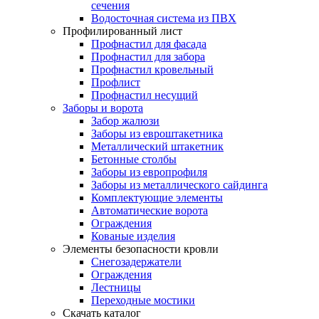
сечения
Водосточная система из ПВХ
Профилированный лист
Профнастил для фасада
Профнастил для забора
Профнастил кровельный
Профлист
Профнастил несущий
Заборы и ворота
Забор жалюзи
Заборы из евроштакетника
Металлический штакетник
Бетонные столбы
Заборы из европрофиля
Заборы из металлического сайдинга
Комплектующие элементы
Автоматические ворота
Ограждения
Кованые изделия
Элементы безопасности кровли
Снегозадержатели
Ограждения
Лестницы
Переходные мостики
Скачать каталог