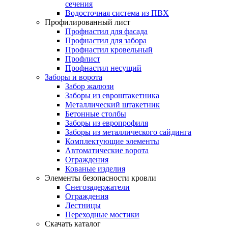
сечения
Водосточная система из ПВХ
Профилированный лист
Профнастил для фасада
Профнастил для забора
Профнастил кровельный
Профлист
Профнастил несущий
Заборы и ворота
Забор жалюзи
Заборы из евроштакетника
Металлический штакетник
Бетонные столбы
Заборы из европрофиля
Заборы из металлического сайдинга
Комплектующие элементы
Автоматические ворота
Ограждения
Кованые изделия
Элементы безопасности кровли
Снегозадержатели
Ограждения
Лестницы
Переходные мостики
Скачать каталог