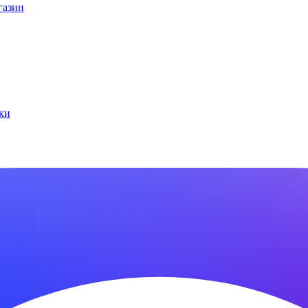
газин
ки