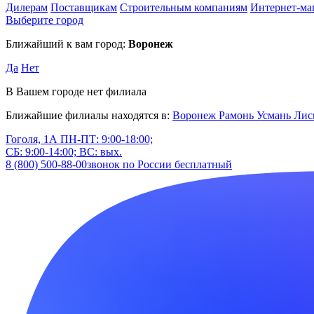
Дилерам
Поставщикам
Строительным компаниям
Интернет-ма
Выберите город
Ближайший к вам город:
Воронеж
Да
Нет
В Вашем городе нет филиала
Ближайшие филиалы находятся в:
Воронеж
Рамонь
Усмань
Лис
Гоголя, 1А
ПН-ПТ: 9:00-18:00;
СБ: 9:00-14:00; ВС: вых.
8 (800) 500-88-00
звонок по России бесплатный