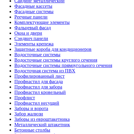
Сайдинг металлический
Фасадные кассеты
Фасадные системы
Реечные панели
Комплектующие элементы
Фальцевый фасад
Окна и двери
Сэндвич панели
Элементы крепежа
Защитные короба для кондиционеров
Водосточные системы
Водосточные системы круглого сечения
Водосточные системы прямоугольного сечения
Водосточная система из ПВХ
Профилированный лист
Профнастил для фасада
Профнастил для забора
Профнастил кровельный
Профлист
Профнастил несущий
Заборы и ворота
Забор жалюзи
Заборы из евроштакетника
Металлический штакетник
Бетонные столбы