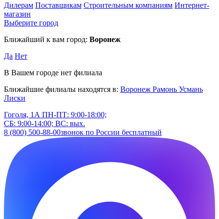
Дилерам
Поставщикам
Строительным компаниям
Интернет-
магазин
Выберите город
Ближайший к вам город:
Воронеж
Да
Нет
В Вашем городе нет филиала
Ближайшие филиалы находятся в:
Воронеж
Рамонь
Усмань
Лиски
Гоголя, 1А
ПН-ПТ: 9:00-18:00;
СБ: 9:00-14:00; ВС: вых.
8 (800) 500-88-00
звонок по России бесплатный