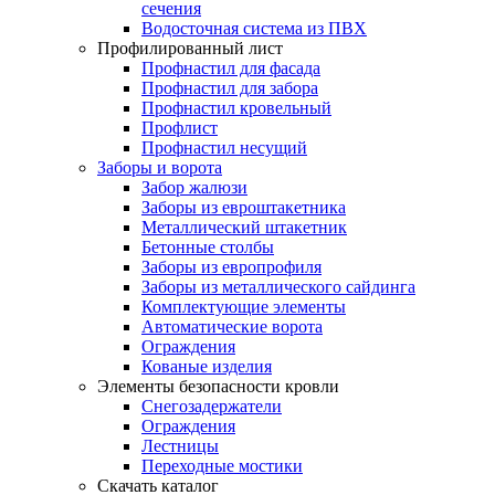
сечения
Водосточная система из ПВХ
Профилированный лист
Профнастил для фасада
Профнастил для забора
Профнастил кровельный
Профлист
Профнастил несущий
Заборы и ворота
Забор жалюзи
Заборы из евроштакетника
Металлический штакетник
Бетонные столбы
Заборы из европрофиля
Заборы из металлического сайдинга
Комплектующие элементы
Автоматические ворота
Ограждения
Кованые изделия
Элементы безопасности кровли
Снегозадержатели
Ограждения
Лестницы
Переходные мостики
Скачать каталог