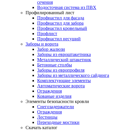
сечения
Водосточная система из ПВХ
Профилированный лист
Профнастил для фасада
Профнастил для забора
Профнастил кровельный
Профлист
Профнастил несущий
Заборы и ворота
Забор жалюзи
Заборы из евроштакетника
Металлический штакетник
Бетонные столбы
Заборы из европрофиля
Заборы из металлического сайдинга
Комплектующие элементы
Автоматические ворота
Ограждения
Кованые изделия
Элементы безопасности кровли
Снегозадержатели
Ограждения
Лестницы
Переходные мостики
Скачать каталог