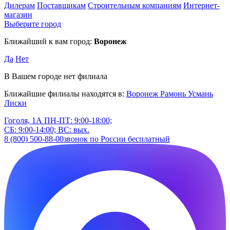
Дилерам
Поставщикам
Строительным компаниям
Интернет-
магазин
Выберите город
Ближайший к вам город:
Воронеж
Да
Нет
В Вашем городе нет филиала
Ближайшие филиалы находятся в:
Воронеж
Рамонь
Усмань
Лиски
Гоголя, 1А
ПН-ПТ: 9:00-18:00;
СБ: 9:00-14:00; ВС: вых.
8 (800) 500-88-00
звонок по России бесплатный