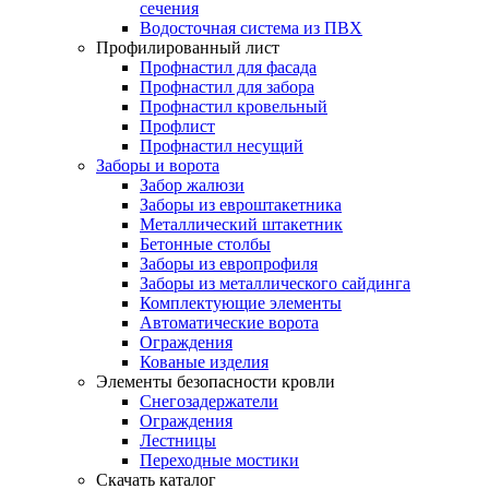
сечения
Водосточная система из ПВХ
Профилированный лист
Профнастил для фасада
Профнастил для забора
Профнастил кровельный
Профлист
Профнастил несущий
Заборы и ворота
Забор жалюзи
Заборы из евроштакетника
Металлический штакетник
Бетонные столбы
Заборы из европрофиля
Заборы из металлического сайдинга
Комплектующие элементы
Автоматические ворота
Ограждения
Кованые изделия
Элементы безопасности кровли
Снегозадержатели
Ограждения
Лестницы
Переходные мостики
Скачать каталог