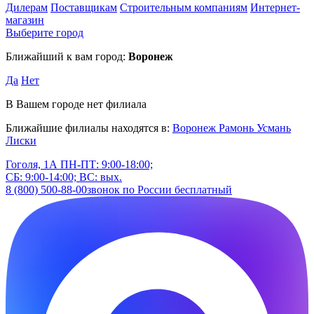
Дилерам
Поставщикам
Строительным компаниям
Интернет-
магазин
Выберите город
Ближайший к вам город:
Воронеж
Да
Нет
В Вашем городе нет филиала
Ближайшие филиалы находятся в:
Воронеж
Рамонь
Усмань
Лиски
Гоголя, 1А
ПН-ПТ: 9:00-18:00;
СБ: 9:00-14:00; ВС: вых.
8 (800) 500-88-00
звонок по России бесплатный