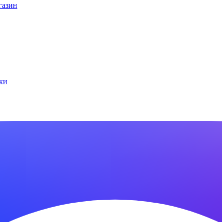
газин
ки