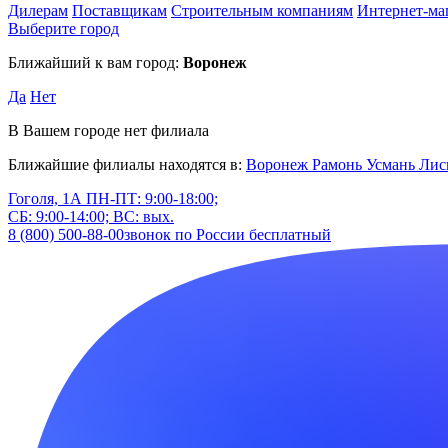
Дилерам
Поставщикам
Строительным компаниям
Интернет-ма
Выберите город
Ближайший к вам город:
Воронеж
Да
Нет
В Вашем городе нет филиала
Ближайшие филиалы находятся в:
Воронеж
Рамонь
Усмань
Лис
Гоголя, 1А
ПН-ПТ: 9:00-18:00;
СБ: 9:00-14:00; ВС: вых.
8 (800) 500-88-00
звонок по России бесплатный