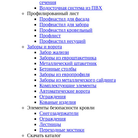
сечения
Водосточная система из ПВХ
Профилированный лист
Профнастил для фасада
Профнастил для забора
Профнастил кровельный
Профлист
Профнастил несущий
Заборы и ворота
Забор жалюзи
Заборы из евроштакетника
Металлический штакетник
Бетонные столбы
Заборы из европрофиля
Заборы из металлического сайдинга
Комплектующие элементы
Автоматические ворота
Ограждения
Кованые изделия
Элементы безопасности кровли
Снегозадержатели
Ограждения
Лестницы
Переходные мостики
Скачать каталог