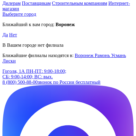
Дилерам
Поставщикам
Строительным компаниям
Интернет-
магазин
Выберите город
Ближайший к вам город:
Воронеж
Да
Нет
В Вашем городе нет филиала
Ближайшие филиалы находятся в:
Воронеж
Рамонь
Усмань
Лиски
Гоголя, 1А
ПН-ПТ: 9:00-18:00;
СБ: 9:00-14:00; ВС: вых.
8 (800) 500-88-00
звонок по России бесплатный