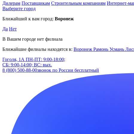
Дилерам
Поставщикам
Строительным компаниям
Интернет-ма
Выберите город
Ближайший к вам город:
Воронеж
Да
Нет
В Вашем городе нет филиала
Ближайшие филиалы находятся в:
Воронеж
Рамонь
Усмань
Лис
Гоголя, 1А
ПН-ПТ: 9:00-18:00;
СБ: 9:00-14:00; ВС: вых.
8 (800) 500-88-00
звонок по России бесплатный