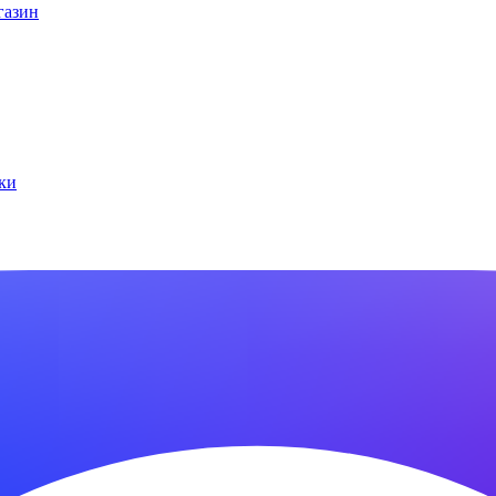
газин
ки